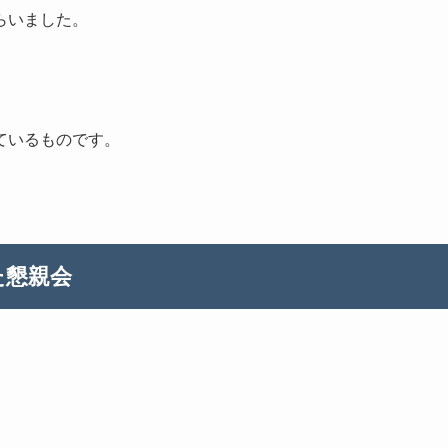
らいました。
ているものです。
た懇親会
。