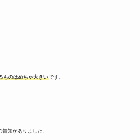
。
るものはめちゃ大きい
です。
の告知がありました。