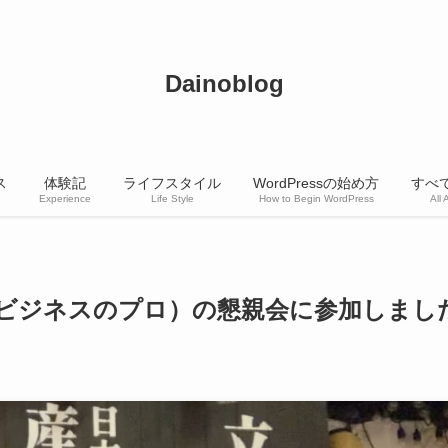
Dainoblog
ス
体験記
ライフスタイル
WordPressの始め方
すべ
Experience
Life Style
How to Begin WordPress
All 
ビジネスのプロ）の懇親会に参加しまし